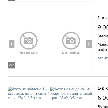
1-к 
9 0
Завол
‹
›
Мебел
инфра
Агент
2
/3
1-к 
6 0
Ленин