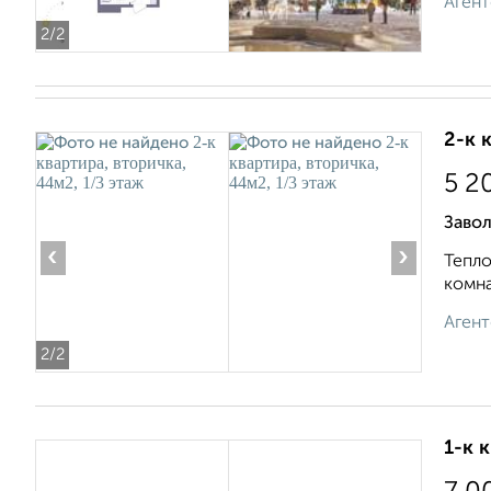
Агент
2
/2
2-к 
5 2
Завол
‹
›
Тепло
комна
Агент
2
/2
1-к 