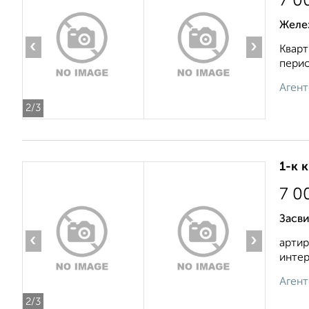
7 0
Желез
‹
›
Кварт
перио
Агент
2
/3
1-к 
7 0
Засви
‹
›
артир
интер
Агент
2
/3