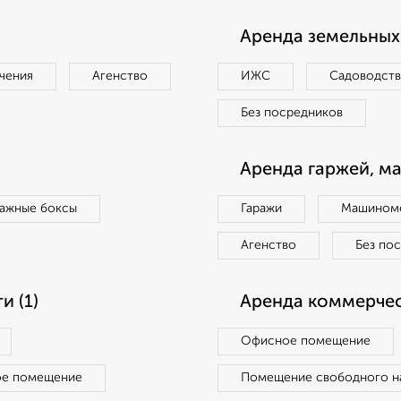
Аренда земельных 
чения
Агенство
ИЖС
Садоводст
Без посредников
Аренда гаржей, м
ражные боксы
Гаражи
Машиноме
Агенство
Без по
 (1)
Аренда коммерчес
Офисное помещение
ое помещение
Помещение свободного н