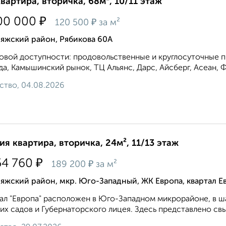
квартира, вторичка, 68м², 10/11 этаж
₽
00 000
₽
120 500
за м²
яжский район, Рябикова 60А
овой доступности: продовольственные и круглосуточные пр
а, Камышинский рынок, ТЦ Альянс, Дарс, Айсберг, Асеан, Фи
ство, 04.08.2026
ия квартира, вторичка, 24м², 11/13 этаж
₽
54 760
₽
189 200
за м²
яжский район, мкр. Юго-Западный, ЖК Европа, квартал Е
ал "Европа" расположен в Юго-Западном микрорайоне, в ш
их садов и Губернаторского лицея. Здесь представлено свы