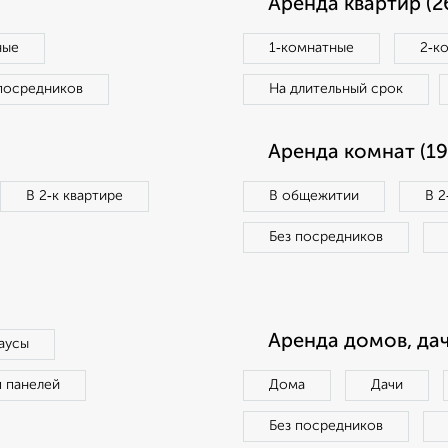
Аренда квартир (2
ные
1‑комнатные
2‑к
посредников
На длительный срок
Аренда комнат (19
В 2‑к квартире
В общежитии
В 2
Без посредников
Аренда домов, дач
аусы
п панелей
Дома
Дачи
Без посредников