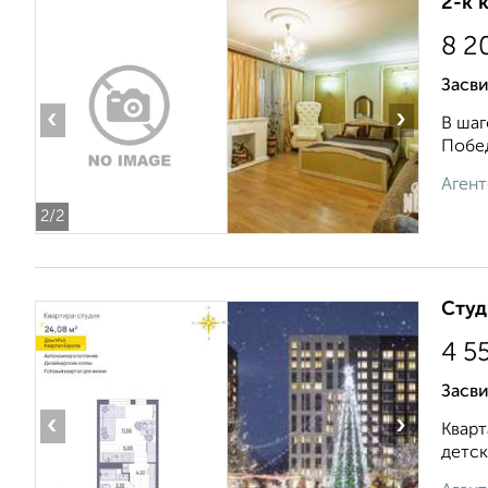
2-к 
8 2
Засви
‹
›
В шаг
Побед
Агент
2
/2
Студ
4 5
Засви
‹
›
Кварт
детск