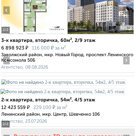
‹
›
2
/2
3-к квартира, вторичка, 60м², 2/9 этаж
₽
₽
6 898 923
116 000
за м²
Заволжский район, мкр. Новый Город, проспект Ленинского
‹
›
Комсомола 50Б
Агентство, 08.08.2026
2-к квартира, вторичка, 54м², 4/5 этаж
₽
₽
12 423 559
229 100
за м²
Ленинский район, мкр. Центр, Шевченко 106
Агентство, 23.07.2026
2
/2