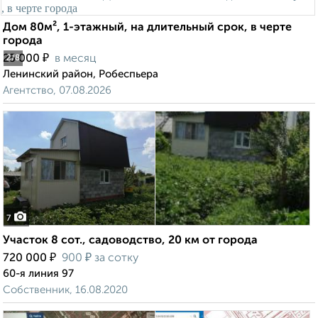
Дом 80м², 1-этажный, на длительный срок, в черте
города
₽
25 000
в месяц
2
/8
Ленинский район, Робеспьера
Агентство, 07.08.2026
7
Участок 8 сот., садоводство, 20 км от города
₽
₽
720 000
900
за сотку
60-я линия 97
Собственник, 16.08.2020