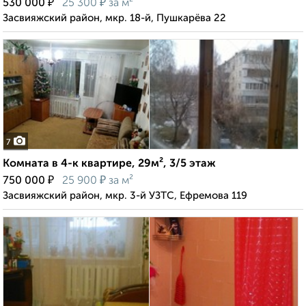
₽
₽
530 000
25 300
за м²
Засвияжский район, мкр. 18-й, Пушкарёва 22
7
Комната в 4-к квартире, 29м², 3/5 этаж
₽
₽
750 000
25 900
за м²
Засвияжский район, мкр. 3-й УЗТС, Ефремова 119