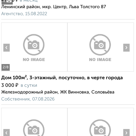
4 000
в месяц
4
Ленинский район, мкр. Центр, Льва Толстого 87
Агентство, 15.08.2022
‹
›
2
/8
Дом 100м², 3-этажный, посуточно, в черте города
₽
3 000
в сутки
Железнодорожный район, ЖК Винновка, Соловьёва
Собственник, 07.08.2026
‹
›