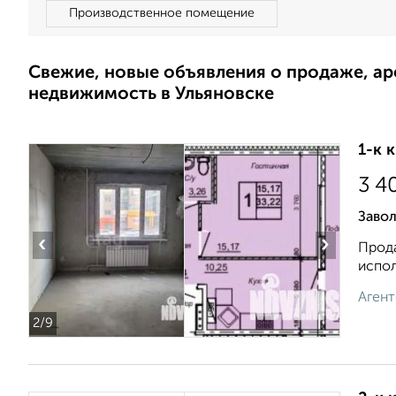
Производственное помещение
Свежие, новые объявления о продаже, а
недвижимость в Ульяновске
1-к 
3 4
Завол
‹
›
Прода
испол
Агент
2
/9