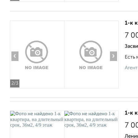
1-к 
7 0
Засви
‹
›
Есть 
Агент
2
/3
1-к 
7 0
Лени