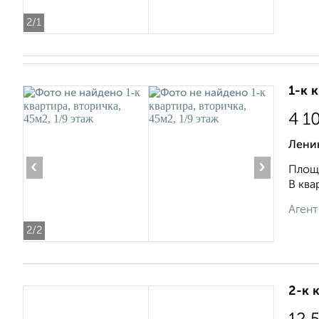
2
/1
1-к 
4 1
Ленин
‹
›
Площа
В ква
Агент
2
/2
2-к 