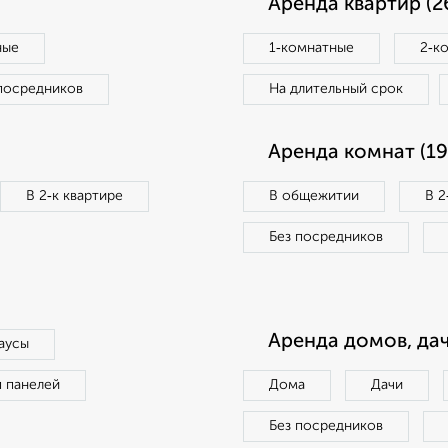
Аренда квартир (2
ные
1‑комнатные
2‑к
посредников
На длительный срок
Аренда комнат (19
В 2‑к квартире
В общежитии
В 2
Без посредников
Аренда домов, дач
аусы
п панелей
Дома
Дачи
Без посредников