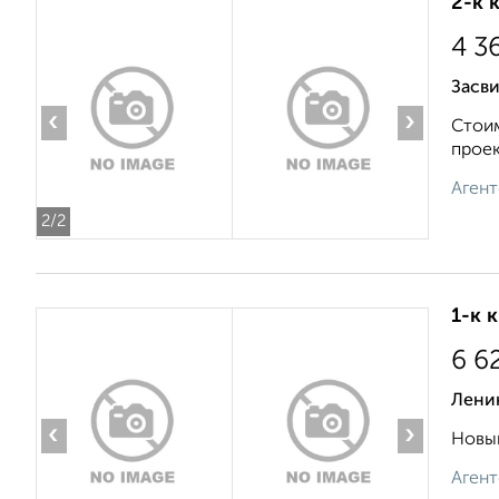
2-к 
4 3
Засви
‹
›
Стоим
проек
Агент
2
/2
1-к 
6 6
Лени
‹
›
Новый
Агент