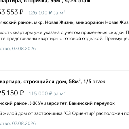
квартира, вторичка, 35м², 4/24 этаж
₽
63 553
₽
126 100
за м²
яжский район, мкр. Новая Жизнь, микрорайон Новая Жиз
ость квартиры уже укaзaна c учeтoм применeния cкидки. П
те представлены квартиры с готовой отделкой. Преимуществ
ство, 07.08.2026
квартира, строящийся дом, 58м², 1/5 этаж
₽
25 150
₽
115 000
за м²
нский район, ЖК Университет, Бакинский переулок
 жилой дом от застройщика "СЗ Ориентир" расположен по ад
ство, 07.08.2026