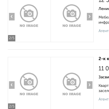
12 
Ленин
‹
›
Мебел
инфра
Агент
2
/5
2-к 
11 
Засви
‹
›
Кварт
засел
Агент
2
/5