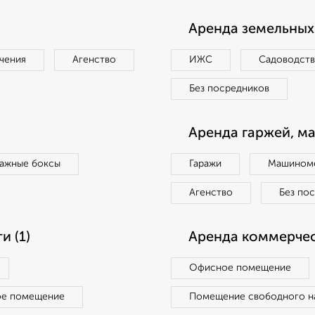
Аренда земельных 
чения
Агенство
ИЖС
Садоводст
Без посредников
Аренда гаржей, м
ражные боксы
Гаражи
Машиноме
Агенство
Без по
 (1)
Аренда коммерчес
Офисное помещение
ое помещение
Помещение свободного н