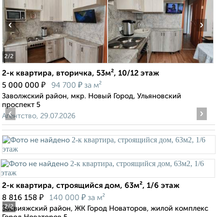
‹
›
2
/2
2-к квартира, вторичка, 53м², 10/12 этаж
₽
₽
5 000 000
94 700
за м²
Заволжский район, мкр. Новый Город, Ульяновский
проспект 5
‹
›
Агентство, 29.07.2026
2-к квартира, строящийся дом, 63м², 1/6 этаж
₽
₽
8 816 158
140 000
за м²
2
/2
Засвияжский район, ЖК Город Новаторов, жилой комплекс