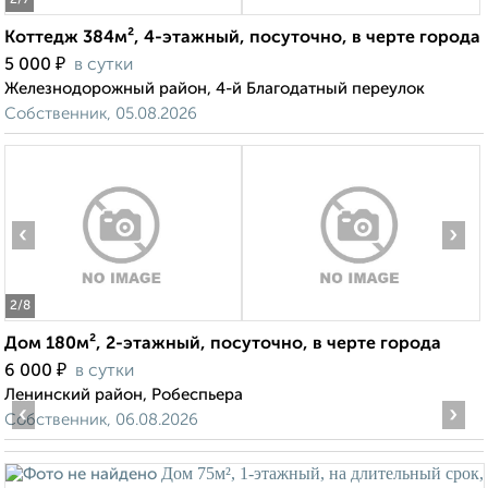
2
/7
Коттедж 384м², 4-этажный, посуточно, в черте города
₽
5 000
в сутки
Железнодорожный район, 4-й Благодатный переулок
Собственник, 05.08.2026
‹
›
2
/8
Дом 180м², 2-этажный, посуточно, в черте города
₽
6 000
в сутки
Ленинский район, Робеспьера
‹
›
Собственник, 06.08.2026