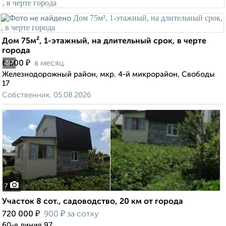
Дом 75м², 1-этажный, на длительный срок, в черте
города
₽
6 500
в месяц
2
/7
Железнодорожный район, мкр. 4-й микрорайон, Свободы
17
Собственник, 05.08.2026
7
Участок 8 сот., садоводство, 20 км от города
₽
₽
720 000
900
за сотку
60-я линия 97