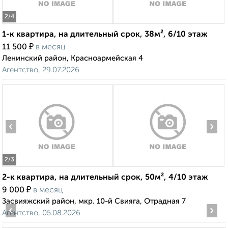
2
/4
1-к квартира, на длительный срок, 38м², 6/10 этаж
₽
11 500
в месяц
Ленинский район, Красноармейская 4
Агентство, 29.07.2026
‹
›
2
/3
2-к квартира, на длительный срок, 50м², 4/10 этаж
₽
9 000
в месяц
Засвияжский район, мкр. 10-й Свияга, Отрадная 7
‹
›
Агентство, 05.08.2026