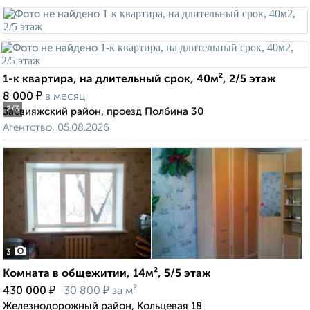
1-к квартира, на длительный срок, 40м², 2/5 этаж
₽
8 000
в месяц
2
/3
Засвияжский район, проезд Полбина 30
Агентство, 05.08.2026
3
Комната в общежитии, 14м², 5/5 этаж
₽
₽
430 000
30 800
за м²
Железнодорожный район, Кольцевая 18