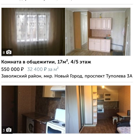
8
Комната в общежитии, 17м², 4/5 этаж
₽
₽
550 000
32 400
за м²
Заволжский район, мкр. Новый Город, проспект Туполева 3А
3