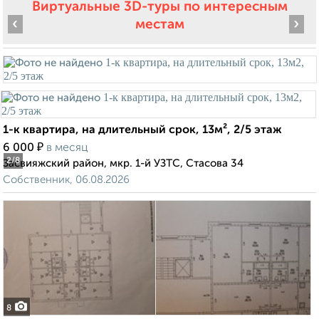
Виртуальные 3D-туры по интересным
‹
›
местам
1-к квартира, на длительный срок, 13м², 2/5 этаж
₽
6 000
в месяц
2
/8
Засвияжский район, мкр. 1-й УЗТС, Стасова 34
Собственник, 06.08.2026
8