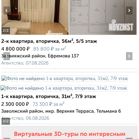
‹
›
2
/2
2-к квартира, вторичка, 56м², 5/5 этаж
₽
₽
4 800 000
85 800
за м²
‹
›
Засвияжский район, Ефремова 137
Агентство, 07.08.2026
1-к квартира, вторичка, 31м², 7/9 этаж
₽
₽
2 300 000
73 300
за м²
Заволжский район, мкр. Верхняя Терраса, Тельмана 6
Агентство, 06.08.2026
2
/2
Виртуальные 3D-туры по интересным