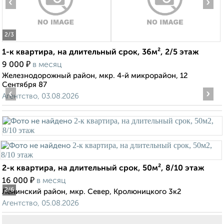
‹
›
2
/3
1-к квартира, на длительный срок, 36м², 2/5 этаж
₽
9 000
в месяц
Железнодорожный район, мкр. 4-й микрорайон, 12
Сентября 87
‹
›
Агентство, 03.08.2026
2-к квартира, на длительный срок, 50м², 8/10 этаж
₽
16 000
в месяц
2
/6
Ленинский район, мкр. Север, Кролюницкого 3к2
Агентство, 05.08.2026