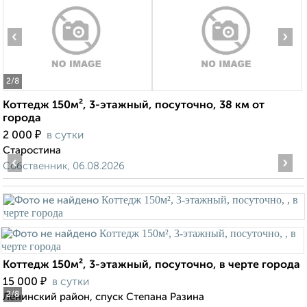
‹
›
2
/8
Коттедж 150м², 3-этажный, посуточно, 38 км от
города
₽
2 000
в сутки
Старостина
‹
›
Собственник, 06.08.2026
Коттедж 150м², 3-этажный, посуточно, в черте города
₽
15 000
в сутки
2
/8
Ленинский район, спуск Степана Разина