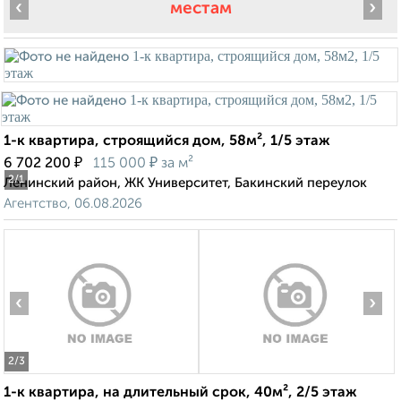
‹
›
местам
1-к квартира, строящийся дом, 58м², 1/5 этаж
₽
₽
6 702 200
115 000
за м²
2
/1
Ленинский район, ЖК Университет, Бакинский переулок
Агентство, 06.08.2026
‹
›
2
/3
1-к квартира, на длительный срок, 40м², 2/5 этаж