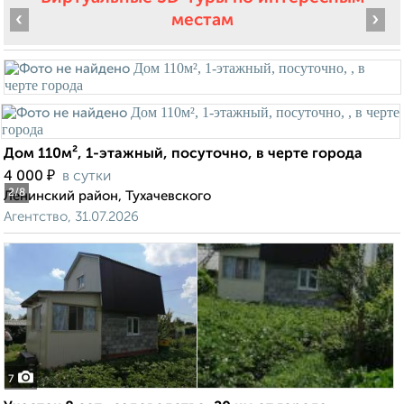
‹
›
местам
Дом 110м², 1-этажный, посуточно, в черте города
₽
4 000
в сутки
2
/8
Ленинский район, Тухачевского
Агентство, 31.07.2026
7