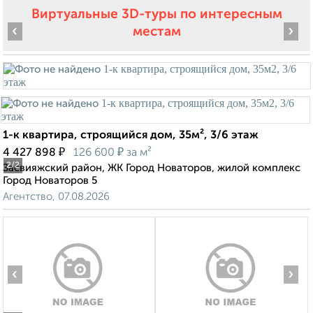
Виртуальные 3D-туры по интересным
‹
›
местам
1-к квартира, строящийся дом, 35м², 3/6 этаж
₽
₽
4 427 898
126 600
за м²
2
/2
Засвияжский район, ЖК Город Новаторов, жилой комплекс
Город Новаторов 5
Агентство, 07.08.2026
‹
›