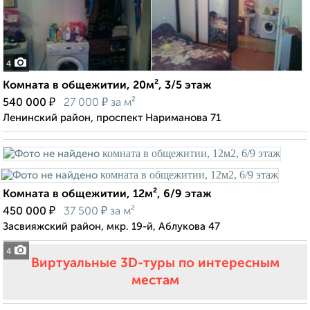
4
Комната в общежитии, 20м², 3/5 этаж
₽
₽
540 000
27 000
за м²
Ленинский район, проспект Нариманова 71
Комната в общежитии, 12м², 6/9 этаж
₽
₽
450 000
37 500
за м²
Засвияжский район, мкр. 19-й, Аблукова 47
4
Виртуальные 3D-туры по интересным
местам