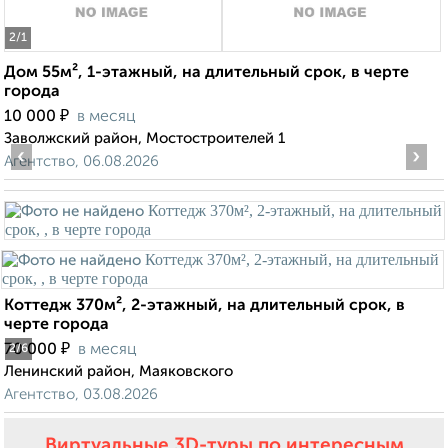
2
/1
Дом 55м², 1-этажный, на длительный срок, в черте
города
₽
10 000
в месяц
Заволжский район, Мостостроителей 1
‹
›
Агентство, 06.08.2026
Коттедж 370м², 2-этажный, на длительный срок, в
черте города
₽
70 000
в месяц
2
/6
Ленинский район, Маяковского
Агентство, 03.08.2026
Виртуальные 3D-туры по интересным