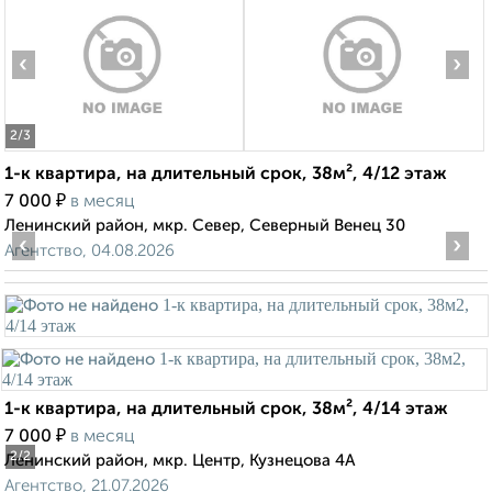
‹
›
2
/3
1-к квартира, на длительный срок, 38м², 4/12 этаж
₽
7 000
в месяц
Ленинский район, мкр. Север, Северный Венец 30
‹
›
Агентство, 04.08.2026
1-к квартира, на длительный срок, 38м², 4/14 этаж
₽
7 000
в месяц
2
/2
Ленинский район, мкр. Центр, Кузнецова 4А
Агентство, 21.07.2026