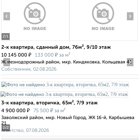
‹
›
2
/1
2-к квартира, сданный дом, 76м², 9/10 этаж
₽
₽
10 145 000
133 000
за м²
‹
›
Железнодорожный район, мкр. Киндяковка, Кольцевая 41
Собственник, 02.08.2026
3-к квартира, вторичка, 65м², 7/9 этаж
₽
₽
4 900 000
75 500
за м²
Заволжский район, мкр. Новый Город, ЖК 16-й, Карбышева
21
2
/2
Агентство, 07.08.2026