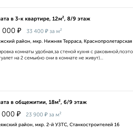
ата в 3-к квартире, 12м², 8/9 этаж
₽
0 000
₽
33 400
за м²
жский район, мкр. Нижняя Терраса, Краснопролетарская
ровка комнаты удобная,за стеной кухня с раковиной,поэт
туалет на 2 семьи(но они в комнате не живут)...
ата в общежитии, 18м², 6/9 этаж
₽
 000
₽
23 900
за м²
яжский район, мкр. 2-й УЗТС, Станкостроителей 16