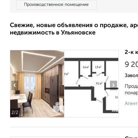
Производственное помещение
Свежие, новые объявления о продаже, а
недвижимость в Ульяновске
2-к 
9 2
Заво
‹
›
Прода
понар
Агент
2
/2