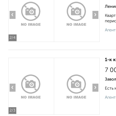
Ленин
‹
›
Кварт
перио
Агент
2
/4
1-к 
7 0
Завол
‹
›
Есть 
Агент
2
/3