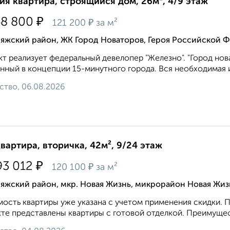
ия квартира, строящийся дом, 26м², 4/9 этаж
₽
48 800
₽
121 200
за м²
яжский район, ЖК Город Новаторов, Героя Российской Ф
т реализует федеральный девелопер "Железно". "Город нов
нный в концепции 15-минутного города. Вся необходимая и
ство, 06.08.2026
квартира, вторичка, 42м², 9/24 этаж
₽
93 012
₽
120 100
за м²
яжский район, мкр. Новая Жизнь, микрорайон Новая Жиз
ость квартиры уже укaзaна c учeтoм применeния cкидки. П
те представлены квартиры с готовой отделкой. Преимуществ