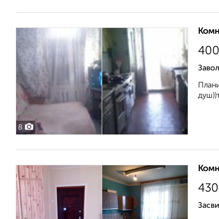
Комн
40
Завол
Плани
душ))
8
Комн
430
Засви