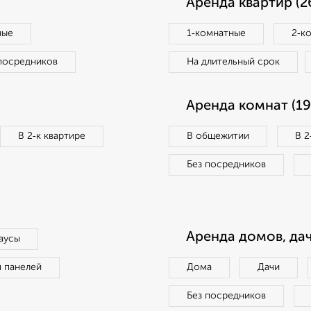
Аренда квартир (2
ные
1‑комнатные
2‑к
посредников
На длительный срок
Аренда комнат (19
В 2‑к квартире
В общежитии
В 2
Без посредников
Аренда домов, дач
аусы
п панелей
Дома
Дачи
Без посредников