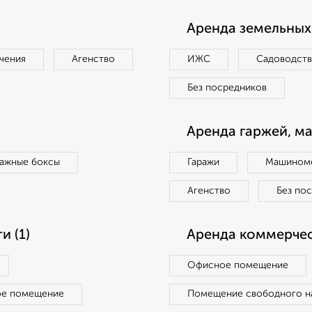
Аренда земельных 
чения
Агенство
ИЖС
Садоводст
Без посредников
Аренда гаржей, м
ражные боксы
Гаражи
Машиноме
Агенство
Без по
 (1)
Аренда коммерчес
Офисное помещение
ое помещение
Помещение свободного н