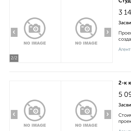
Студ
3 1
Засви
‹
›
Проек
созда
Агент
2
/2
2-к 
5 0
Засви
‹
›
Стоим
проек