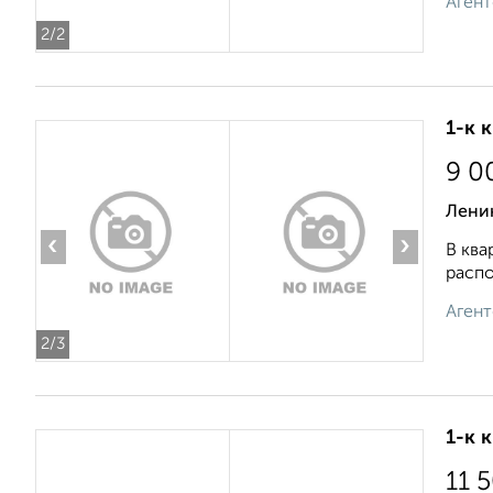
Агент
2
/2
1-к 
9 0
Ленин
‹
›
В ква
распо
Агент
2
/3
1-к 
11 