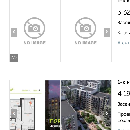
1-к 
3 3
Завол
‹
›
Ключи
Агент
2
/2
1-к 
4 1
Засв
‹
›
Проек
созда