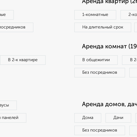
Аренда квартир (2
ные
1‑комнатные
2‑к
посредников
На длительный срок
Аренда комнат (19
В 2‑к квартире
В общежитии
В 2
Без посредников
Аренда домов, дач
аусы
п панелей
Дома
Дачи
Без посредников