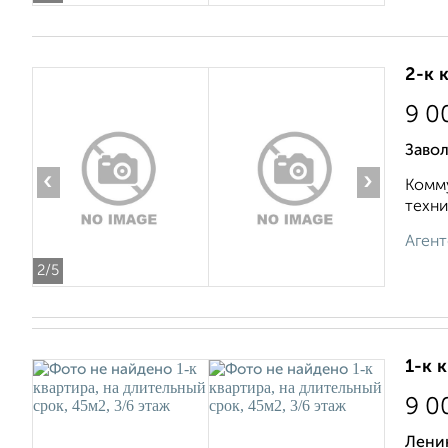
2-к 
9 0
Завол
‹
›
Комму
техни
Агент
2
/5
1-к 
9 0
Ленин