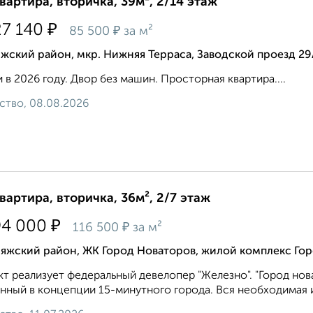
квартира, вторичка, 39м², 2/14 этаж
₽
27 140
₽
85 500
за м²
жский район, мкр. Нижняя Терраса, Заводской проезд 29
 в 2026 году. Двор без машин. Просторная квартира....
ство, 08.08.2026
квартира, вторичка, 36м², 2/7 этаж
₽
94 000
₽
116 500
за м²
ияжский район, ЖК Город Новаторов, жилой комплекс Гор
т реализует федеральный девелопер "Железно". "Город нов
нный в концепции 15-минутного города. Вся необходимая и