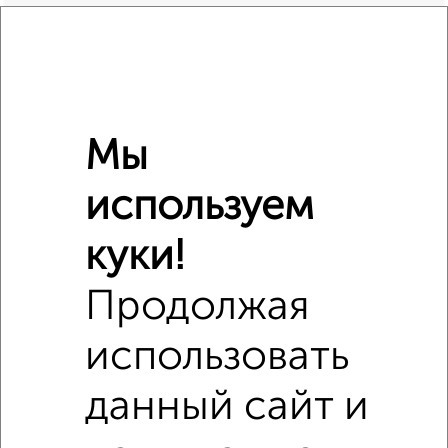
Мебель
есть
Стиральная машина
есть
Бытовая техника
есть
Телевизор
есть
Интернет
есть
Мы
Можно с детьми
да
используем
Расположение, инфраструктура рядом
куки!
Школы
Продукты
Аптеки
Продолжая
Дет. сады
Банкоматы
Торг. центры
использовать
Поликлиники
Фитнес
Кафе
данный сайт и