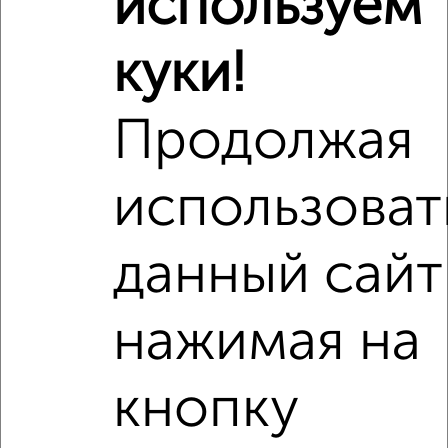
используем
Рядом, с меньшей ценой
Недалеко от Федерации 148 с ценой ниже
куки!
Продолжая
‹
›
использоват
2
/3
данный сайт
1-к квартира, на длительный срок, 36м², 3/9 этаж
₽
7 000
в месяц
Ленинский район, мкр. Север, Докучаева 18
нажимая на
Агентство, 08.08.2026
кнопку
‹
›