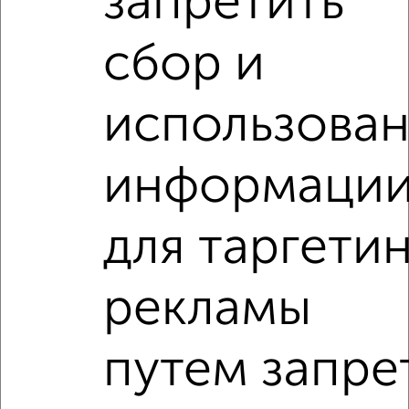
запретить
‹
›
сбор и
2
/3
использова
1-к квартира, на длительный срок, 36м², 3/10 этаж
₽
7 000
в месяц
информаци
Ленинский район, мкр. Север, Кобозева 18
Агентство, 07.08.2026
для таргети
1-к квартиры
Поиск по схожим параметрам:
рекламы
Ленинский район
микрорайон Север
на улице Федерации
С холодильником
путем запре
С мебелью
Со стиральной машиной