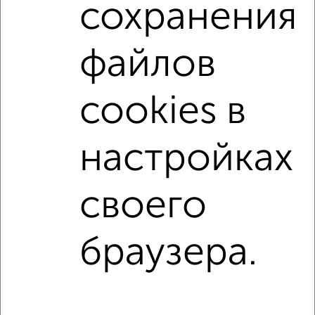
сохранения
С бытовой техникой
С телевизором
С интернетом
Можно с ребенком
файлов
Можно с животными
с хорошим ремонтом
не первый этаж
не последний этаж
cookies в
в малоэтажном доме
с балконом
с центральным отоплением
Цена до 8 000 в мес.
настройках
площадью до 40 м²
Хрущевка
своего
↑ НАВЕРХ К МЕНЮ
Однокомнатные
Двухкомнатные
3‑комнатные
Квартиры студии
браузера.
Без посредников
На длительный срок
На сутки
Без мебели
Контакты
Политика конфиденциальности
Пользовательское соглашение
Ульяновск, улица Тельмана 42