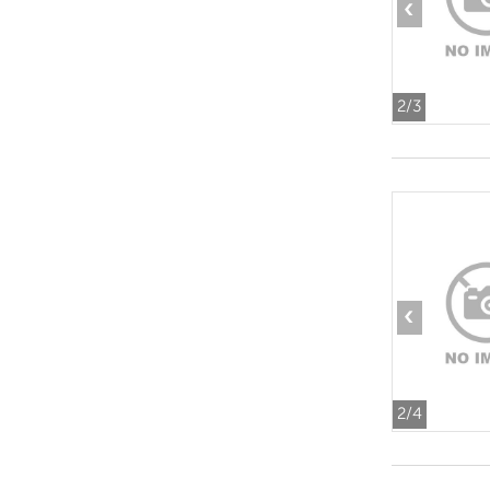
‹
2
/3
‹
2
/4