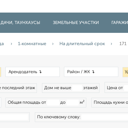
 ДАЧИ, ТАУНХАУСЫ
ЗЕМЕЛЬНЫЕ УЧАСТКИ
ГАРАЖ
да
1‑комнатные
На длительный срок
171
×
×
×
У
 последний этаж
Дом не выше
этажей
Цена от
×
Общая площадь от
до
м²
Площадь кухни 
По ключевому слову: