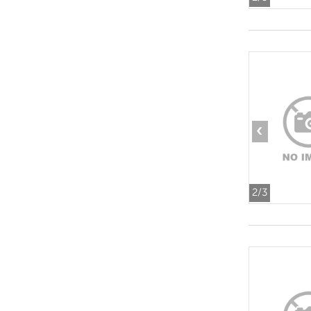
‹
2
/3