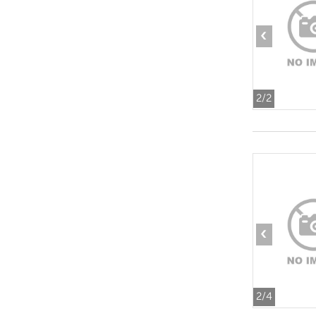
‹
2
/2
‹
2
/4