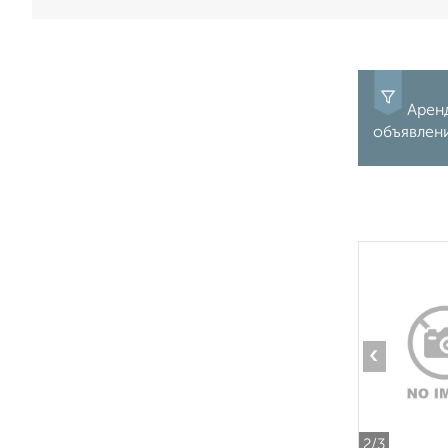
Аренд
объявлени
‹
2
/3