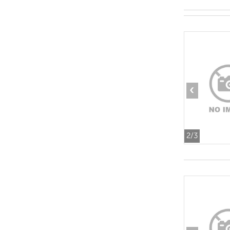
‹
2
/3