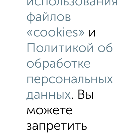
использования
Похожие предложения рядом
4‑комнатные квартиры недалеко от микрорайон Новая
файлов
Жизнь
«cookies»
и
Политикой об
обработке
персональных
данных
. Вы
можете
запретить