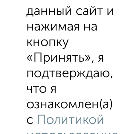
данный сайт и
нажимая на
Сравнение средних цен
кнопку
4‑комнатные квартиры с похожей площадью ±10%
«Принять», я
₽
8 050 000
подтверждаю,
₽
7 903 950
что я
₽
7 350 000
ознакомлен(а)
Средняя цена район
Это предложение
с
Политикой
Средняя цена по городу