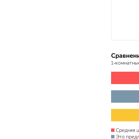
Сравнени
1‑комнатны
Средняя ц
Это пред