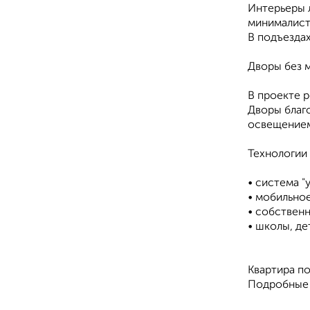
Интерьеры 
минималист
В подъезда
Дворы без 
В проекте 
Дворы благ
освещением
Технологии
• система 
• мобильно
• собственн
• школы, д
Квартира по
Подробные 