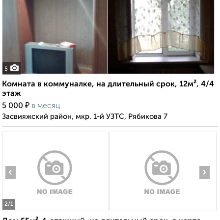
5
Комната в коммуналке, на длительный срок, 12м², 4/4
этаж
₽
5 000
в месяц
Засвияжский район, мкр. 1-й УЗТС, Рябикова 7
‹
›
2
/1