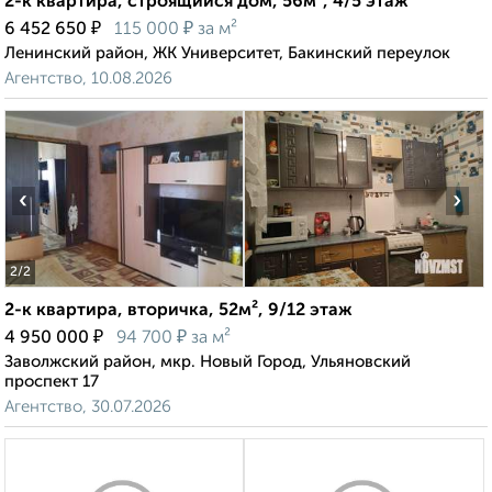
2-к квартира, строящийся дом, 56м², 4/5 этаж
₽
₽
6 452 650
115 000
за м²
Ленинский район, ЖК Университет, Бакинский переулок
Агентство, 10.08.2026
‹
›
2
/2
2-к квартира, вторичка, 52м², 9/12 этаж
₽
₽
4 950 000
94 700
за м²
Заволжский район, мкр. Новый Город, Ульяновский
проспект 17
Агентство, 30.07.2026