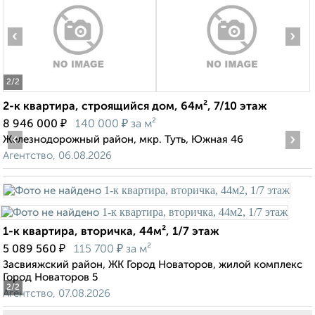
‹
›
2
/2
2-к квартира, строящийся дом, 64м², 7/10 этаж
₽
₽
8 946 000
140 000
за м²
‹
›
Железнодорожный район, мкр. Туть, Южная 46
Агентство, 06.08.2026
1-к квартира, вторичка, 44м², 1/7 этаж
₽
₽
5 089 560
115 700
за м²
Засвияжский район, ЖК Город Новаторов, жилой комплекс
Город Новаторов 5
2
/2
Агентство, 07.08.2026