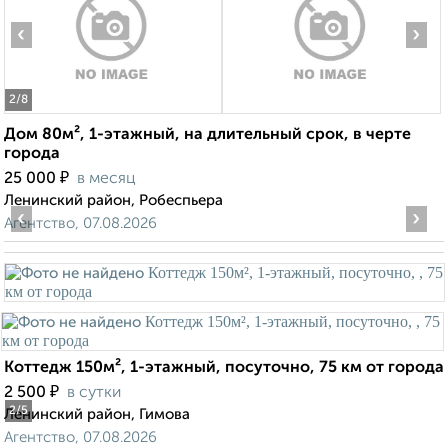
‹
›
2
/8
Дом 80м², 1-этажный, на длительный срок, в черте
города
₽
25 000
в месяц
Ленинский район, Робеспьера
‹
›
Агентство, 07.08.2026
Коттедж 150м², 1-этажный, посуточно, 75 км от города
₽
2 500
в сутки
2
/5
Ленинский район, Гимова
Агентство, 07.08.2026