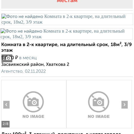
местам
Комната в 2-к квартире, на длительный срок, 18м², 3/9
этаж
₽
5 000
в месяц
1
Засвияжский район, Хваткова 2
Агентство, 02.11.2022
‹
›
2
/8