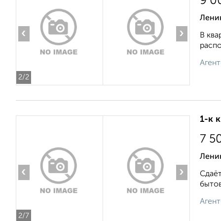
9 0
Ленин
‹
›
В ква
распо
Агент
2
/2
1-к 
7 5
Ленин
‹
›
Сдаёт
бытов
Агент
2
/7