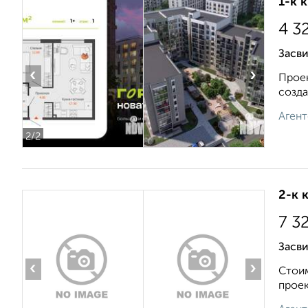
1-к 
4 3
Засв
‹
›
Проек
созда
Агент
2
/2
2-к 
7 3
Засви
‹
›
Стоим
проек