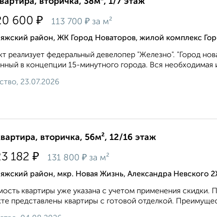
квартира, вторичка, 38м², 1/7 этаж
₽
20 600
₽
113 700
за м²
ияжский район, ЖК Город Новаторов, жилой комплекс Гор
т реализует федеральный девелопер "Железно". "Город нов
нный в концепции 15-минутного города. Вся необходимая и
ство, 23.07.2026
квартира, вторичка, 56м², 12/16 этаж
₽
23 182
₽
131 800
за м²
яжский район, мкр. Новая Жизнь, Александра Невского 
ость квартиры уже укaзaна c учeтoм применeния cкидки. П
те представлены квартиры с готовой отделкой. Преимуществ