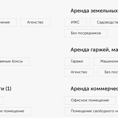
Аренда земельных 
чения
Агенство
ИЖС
Садоводст
Без посредников
Аренда гаржей, м
ражные боксы
Гаражи
Машиноме
Агенство
Без по
 (1)
Аренда коммерчес
Офисное помещение
ое помещение
Помещение свободного н