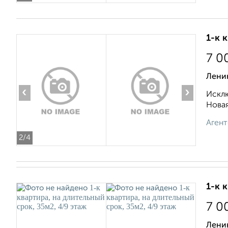
1-к 
7 0
Ленин
‹
›
Исклю
Новая
Агент
2
/4
1-к 
7 0
Ленин