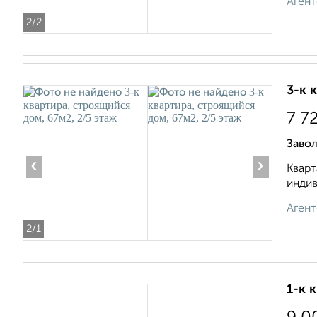
Агент
2
/2
3-к 
7 7
Завол
‹
›
Кварт
индив
Агент
2
/1
1-к 