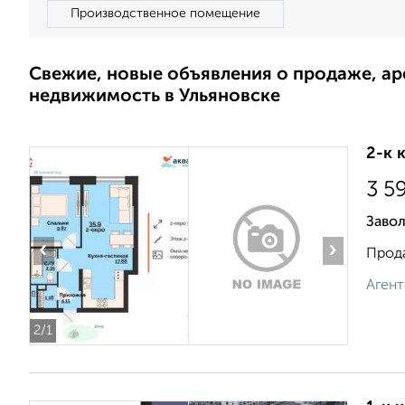
Производственное помещение
Свежие, новые объявления о продаже, а
недвижимость в Ульяновске
2-к 
3 5
Завол
‹
›
Прода
Агент
2
/1