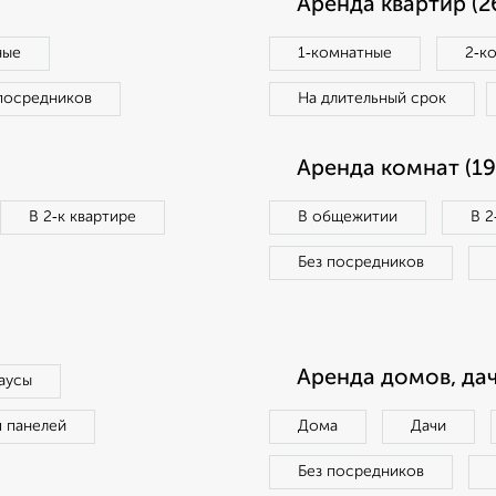
Аренда квартир (2
ные
1‑комнатные
2‑к
посредников
На длительный срок
Аренда комнат (19
В 2‑к квартире
В общежитии
В 2
Без посредников
Аренда домов, дач
аусы
п панелей
Дома
Дачи
Без посредников