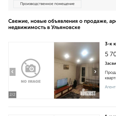
Производственное помещение
Свежие, новые объявления о продаже, а
недвижимость в Ульяновске
3-к 
5 7
Засви
‹
›
Прода
кварт
Агент
2
/2