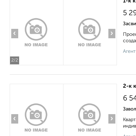
1-к 
5 2
Засв
‹
›
Проек
созда
Агент
2
/2
2-к 
6 5
Завол
‹
›
Кварт
индив