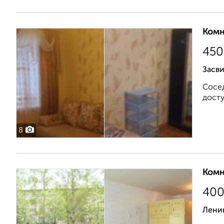
Комн
450
Засви
Сосед
досту
8
Комн
40
Лени