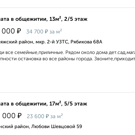
ата в общежитии, 13м², 2/5 этаж
₽
 000
₽
34 700
за м²
яжский район, мкр. 2-й УЗТС, Рябикова 68А
и все семейные,приличные. Рядом около дома дет.сад,мага
пности остановка во все районы города. Звоните,приходите
ата в общежитии, 17м², 5/5 этаж
₽
0 000
₽
23 600
за м²
нский район, Любови Шевцовой 59