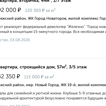
квартира, вторичка, 44м², 1/7 этаж
₽
92 000
₽
120 300
за м²
ияжский район, ЖК Город Новаторов, жилой комплекс Гор
т реализует федеральный девелопер "Железно". "Город нов
нный в концепции 15-минутного города. Вся необходимая и
ство, 03.08.2026
квартира, строящийся дом, 57м², 3/5 этаж
₽
42 350
₽
115 000
за м²
жский район, мкр. Новый Город, ЖК 19-й, жилой комплек
алы для семейной и уютной жизни. Клубные 5-9 этажные до
идуальной архитектурой безусловно понравятся будущим ж