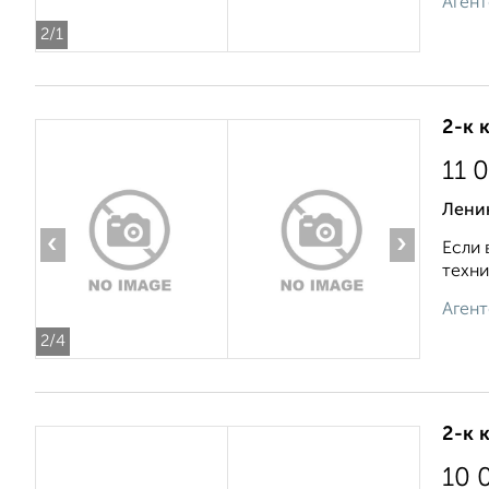
Агент
2
/1
2-к 
11 
Ленин
‹
›
Если 
техни
Агент
2
/4
2-к 
10 