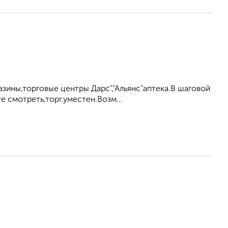
зины,торговые центры Дарс","Альянс"аптека.В шаговой
 смотреть,торг.уместен.Возм...