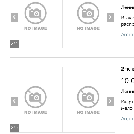
Ленин
‹
›
В ква
распо
Агент
2
/4
2-к 
10 
Ленин
‹
›
Кварт
мелоч
Агент
2
/5