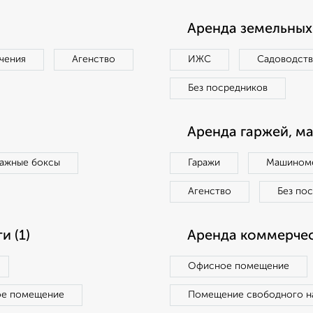
Аренда земельных 
чения
Агенство
ИЖС
Садоводст
Без посредников
Аренда гаржей, м
ражные боксы
Гаражи
Машиноме
Агенство
Без по
 (1)
Аренда коммерчес
Офисное помещение
ое помещение
Помещение свободного н