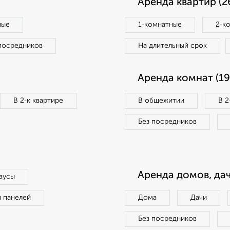
Аренда квартир (2
ные
1‑комнатные
2‑к
посредников
На длительный срок
Аренда комнат (19
В 2‑к квартире
В общежитии
В 2
Без посредников
Аренда домов, дач
аусы
п панелей
Дома
Дачи
Без посредников