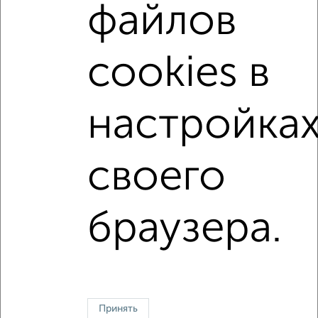
файлов
на улице микрорайон Новая Жизнь-2
не первый этаж
не последний этаж
с балконом
cookies в
с центральным отоплением
Вторичное жилье
в монолитном доме
с раздельным санузлом
настройка
площадью до 60 м²
своего
↑ НАВЕРХ К МЕНЮ
Однокомнатные
Двухкомнатные
Трехкомнатные
4‑комнатные
браузера.
Квартиры студии
От застройщика
Без посредников
Вторичное жилье
В новостройке
В строящемся доме
В новом доме
Контакты
Политика конфиденциальности
Пользовательское соглашение
Ульяновск, улица Тельмана 42
Принять
© 2015–2026
Сайт-доска объявлений недвижимости
О проекте