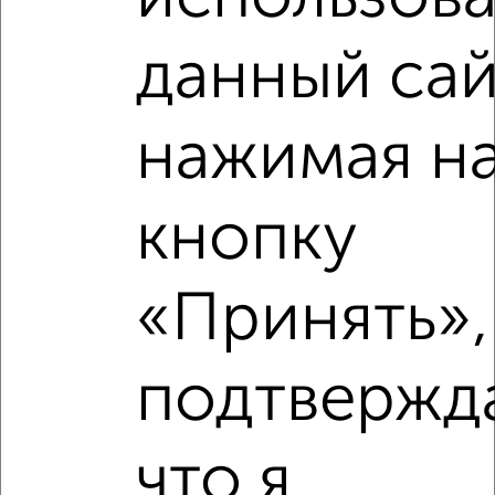
Рядом, с меньшей ценой
данный сай
Недалеко от микрорайон Новая Жизнь-2 с ценой ниже
нажимая н
‹
›
кнопку
2
/2
«Принять»,
3-к квартира, вторичка, 53м², 14/24 этаж
₽
₽
6 292 720
119 000
за м²
Засвияжский район, мкр. Новая Жизнь, микрорайон Новая
подтвержд
Жизнь
Агентство, 05.08.2026
что я