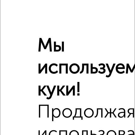
Похожие предложения рядом
3‑комнатные квартиры недалеко от микрорайон Новая
Жизнь-2
Мы
используе
куки!
Продолжа
использова