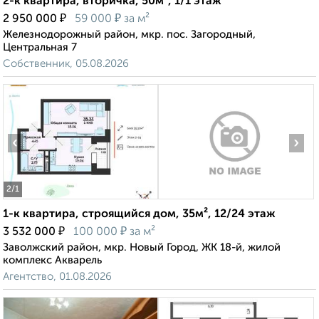
2-к квартира, вторичка, 50м², 1/1 этаж
₽
₽
2 950 000
59 000
за м²
Железнодорожный район, мкр. пос. Загородный,
Центральная 7
Собственник, 05.08.2026
‹
›
2
/1
1-к квартира, строящийся дом, 35м², 12/24 этаж
₽
₽
3 532 000
100 000
за м²
Заволжский район, мкр. Новый Город, ЖК 18-й, жилой
комплекс Акварель
Агентство, 01.08.2026