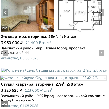
‹
›
2
/2
2-к квартира, вторичка, 53м², 4/9 этаж
₽
₽
3 950 000
74 400
за м²
Заволжский район, мкр. Новый Город, проспект
‹
›
Созидателей 44
Агентство, 06.08.2026
Студия квартира, вторичка, 27м², 2/8 этаж
₽
₽
3 320 520
123 000
за м²
Засвияжский район, ЖК Город Новаторов, жилой комплекс
Город Новаторов 5
2
/2
Агентство, 01.08.2026