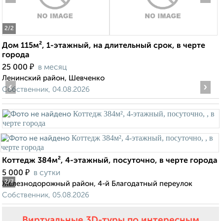
2
/2
Дом 115м², 1-этажный, на длительный срок, в черте
города
₽
25 000
в месяц
Ленинский район, Шевченко
‹
›
Собственник, 04.08.2026
Коттедж 384м², 4-этажный, посуточно, в черте города
₽
5 000
в сутки
2
/7
Железнодорожный район, 4-й Благодатный переулок
Собственник, 05.08.2026
Виртуальные 3D-туры по интересным