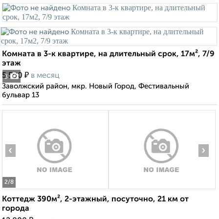
Комната в 3-к квартире, на длительный срок, 17м², 7/9
этаж
₽
5 500
в месяц
3
Заволжский район, мкр. Новый Город, Фестивальный
бульвар 13
‹
›
2
/8
Коттедж 390м², 2-этажный, посуточно, 21 км от
города