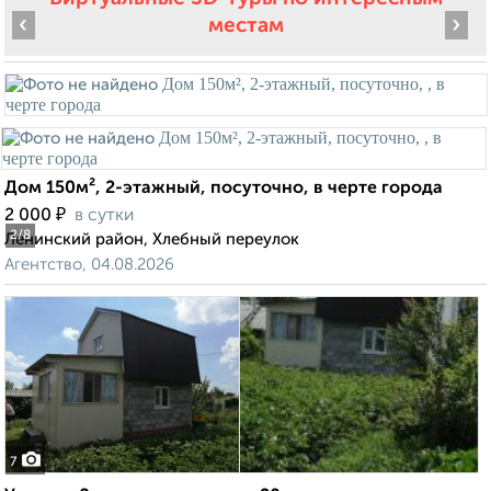
‹
›
местам
Дом 150м², 2-этажный, посуточно, в черте города
₽
2 000
в сутки
2
/8
Ленинский район, Хлебный переулок
Агентство, 04.08.2026
7