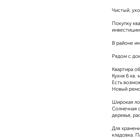
Чистый, ух
Покупку ква
инвестиции 
В районе и
Рядом с до
Квартира об
Кухня 6 кв. м
Есть возмо
Новый ремон
Широкая ло
Солнечная 
деревья, ра
Для хранени
кладовка. П