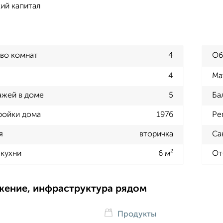
ий капитал
во комнат
4
Об
4
Ма
ажей в доме
5
Ба
ройки дома
1976
Ре
я
вторичка
Са
кухни
6 м²
От
жение, инфраструктура рядом
Продукты