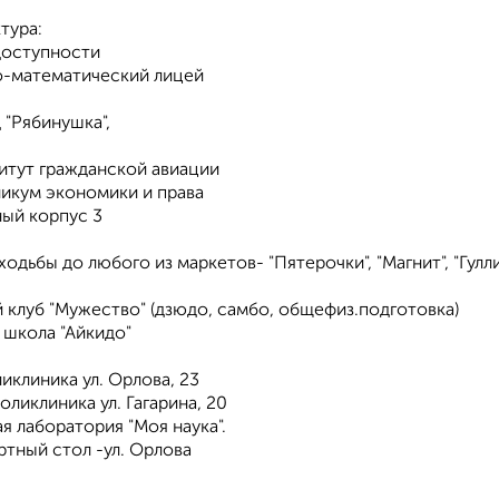
тура:
доступности
о-математический лицей
 "Рябинушка",
титут гражданской авиации
никум экономики и права
ный корпус 3
ходьбы до любого из маркетов- "Пятерочки", "Магнит", "Гуллив
 клуб "Мужество" (дзюдо, самбо, общефиз.подготовка)
 школа "Айкидо"
иклиника ул. Орлова, 23
оликлиника ул. Гагарина, 20
 лаборатория "Моя наука".
ртный стол -ул. Орлова