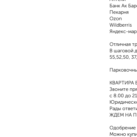
Банк Ак Бар
Пекарня
Оzon
Wildberris
Яндекс-мар
Отличная тр
В шаговой д
55,52,50, 37
Парковочных
КВАРТИРА 
Звоните пря
с 8.00 до 2
Юридическо
Рады ответи
ЖДЕМ НА П
Одобрение п
Можно купи