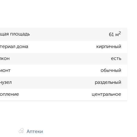
2
щая площадь
61 м
териал дома
кирпичный
лкон
есть
монт
обычный
нузел
раздельный
опление
центральное
Аптеки