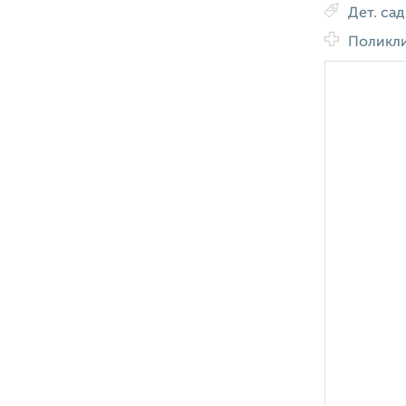
Дет. са
Поликл