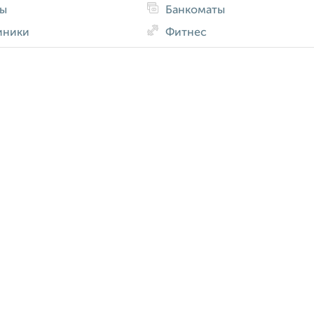
ды
Банкоматы
иники
Фитнес