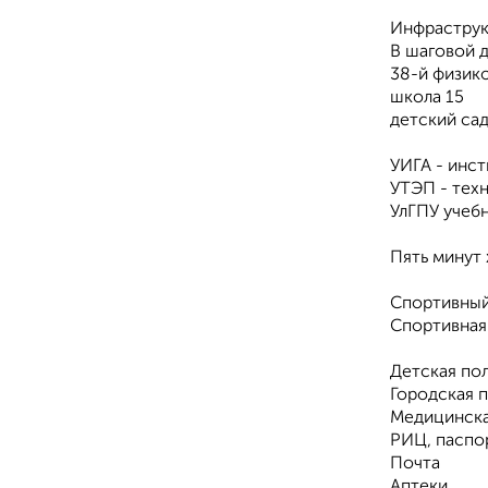
Инфраструк
В шаговой 
38-й физик
школа 15
детский сад
УИГА - инс
УТЭП - тех
УлГПУ учеб
Пять минут 
Спортивный
Спортивная
Детская пол
Городская п
Медицинская
РИЦ, паспо
Почта
Аптеки