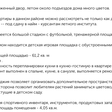
оженный двор, летом около подъездов дома много цветов.
ртиры в данном районе можно рассмотреть не только как д
-- под сдачу в найм - курсантам летного института.
меется большой стадион с футбольной, тренажерной площа
мом находится детская игровая площадка с обустроенными
щей площадью - 61,2 кв. м
 .
жность перепланировки кухни в кухню-гостиную в квартире
т выполнен в спальне, кухне, в санузле, выполняется ремон
джия позволяет организовать дополнительное пространство
сторона позволит любителям растений заниматься цветово
стущие в детском саду.
я спортивного инвентаря, инструментов, продуктовых запа
лощадь помещения - 4,05 кв.м.