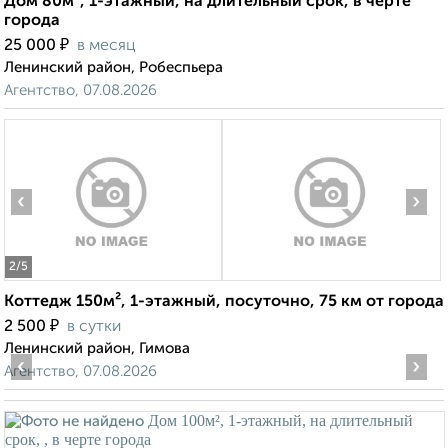
Дом 80м², 1-этажный, на длительный срок, в черте
города
₽
25 000
в месяц
Ленинский район, Робеспьера
Агентство, 07.08.2026
‹
›
2
/5
Коттедж 150м², 1-этажный, посуточно, 75 км от города
₽
2 500
в сутки
Ленинский район, Гимова
‹
›
Агентство, 07.08.2026