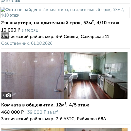
2-к квартира, на длительный срок, 53м², 4/10 этаж
₽
10 000
в месяц
2
/8
Засвияжский район, мкр. 3-й Свияга, Самарская 11
Собственник, 01.08.2026
3
Комната в общежитии, 12м², 4/5 этаж
₽
₽
468 000
39 000
за м²
Засвияжский район, мкр. 2-й УЗТС, Рябикова 68А