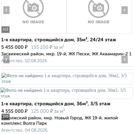
‹
›
2
/2
1-к квартира, строящийся дом, 35м², 24/24 этаж
₽
₽
5 455 000
155 100
за м²
Засвияжский район, мкр. 19-й, ЖК Пески, ЖК Аквамарин-2 1
‹
›
Агентство, 02.08.2026
1-к квартира, строящийся дом, 36м², 3/5 этаж
₽
₽
4 555 000
125 000
за м²
2
/2
Заволжский район, мкр. Новый Город, ЖК 19-й, жилой
комплекс Волга Парк
Агентство, 04.08.2026