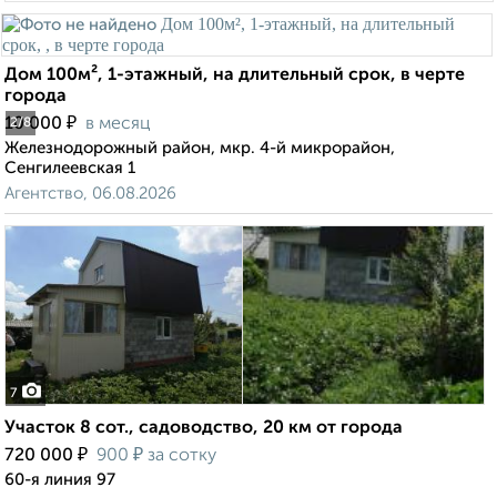
Дом 100м², 1-этажный, на длительный срок, в черте
города
₽
10 000
в месяц
2
/8
Железнодорожный район, мкр. 4-й микрорайон,
Сенгилеевская 1
Агентство, 06.08.2026
7
Участок 8 сот., садоводство, 20 км от города
₽
₽
720 000
900
за сотку
60-я линия 97