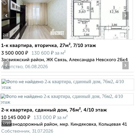
‹
›
2
/2
1-к квартира, вторичка, 27м², 7/10 этаж
₽
₽
3 500 000
130 600
за м²
Засвияжский район, ЖК Связь, Александра Невского 2Бк4
‹
›
Агентство, 06.08.2026
2-к квартира, сданный дом, 76м², 4/10 этаж
₽
₽
10 145 000
133 000
за м²
2
/10
Железнодорожный район, мкр. Киндяковка, Кольцевая 41
Собственник, 31.07.2026