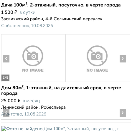
Дача 100м², 2-этажный, посуточно, в черте города
₽
1 500
в сутки
Засвияжский район, 4-й Сельдинский переулок
Собственник, 10.08.2026
‹
›
2
/8
Дом 80м², 1-этажный, на длительный срок, в черте
города
₽
25 000
в месяц
Ленинский район, Робеспьера
‹
›
Агентство, 10.08.2026