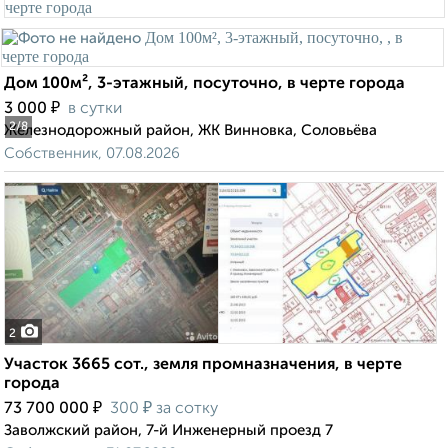
Дом 100м², 3-этажный, посуточно, в черте города
₽
3 000
в сутки
2
/8
Железнодорожный район, ЖК Винновка, Соловьёва
Собственник, 07.08.2026
2
Участок 3665 сот., земля промназначения, в черте
города
₽
₽
73 700 000
300
за сотку
Заволжский район, 7-й Инженерный проезд 7