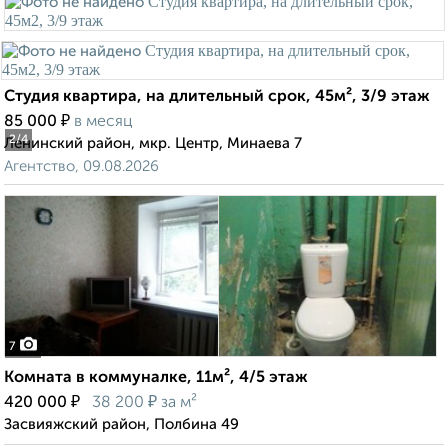
Студия квартира, на длительный срок, 45м², 3/9 этаж
₽
85 000
в месяц
2
/4
Ленинский район, мкр. Центр, Минаева 7
Агентство, 09.08.2026
7
Комната в коммуналке, 11м², 4/5 этаж
₽
₽
420 000
38 200
за м²
Засвияжский район, Полбина 49