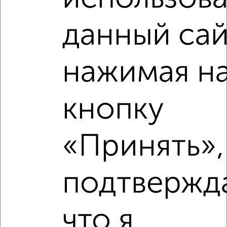
Рядом, с меньшей ценой
данный сай
Недалеко от микрорайон Новая Жизнь-2 с ценой ниже
нажимая н
‹
›
кнопку
2
/2
«Принять»,
3-к квартира, вторичка, 56м², 23/24 этаж
₽
₽
6 596 200
118 000
за м²
Засвияжский район, мкр. Новая Жизнь, микрорайон Новая
подтвержд
Жизнь
Агентство, 07.08.2026
что я