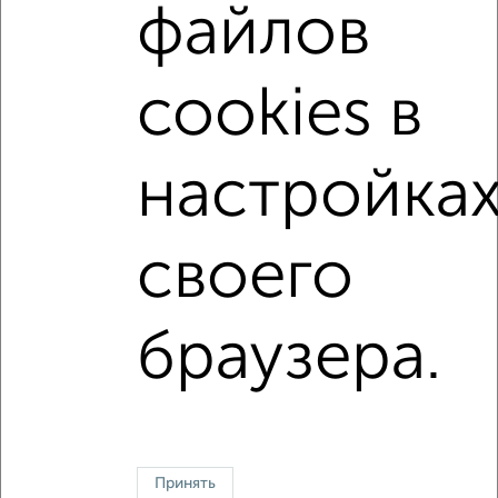
файлов
на улице микрорайон Новая Жизнь-2
не первый этаж
не последний этаж
с балконом
cookies в
с центральным отоплением
Вторичное жилье
в монолитном доме
с раздельным санузлом
настройка
площадью до 60 м²
своего
↑ НАВЕРХ К МЕНЮ
Однокомнатные
Двухкомнатные
Трехкомнатные
4‑комнатные
браузера.
Квартиры студии
От застройщика
Без посредников
Вторичное жилье
В новостройке
В строящемся доме
В новом доме
Контакты
Политика конфиденциальности
Пользовательское соглашение
Ульяновск, улица Тельмана 42
Принять
© 2015–2026
Сайт-доска объявлений недвижимости
О проекте