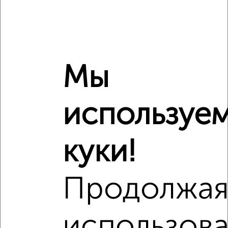
Похожие предложения рядом
3‑комнатные квартиры недалеко от микрорайон Новая
Жизнь-2
Мы
используе
куки!
Продолжа
использова