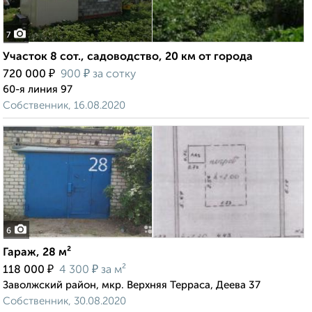
7
Участок 8 сот., садоводство, 20 км от города
₽
₽
720 000
900
за сотку
60-я линия 97
Собственник, 16.08.2020
6
Гараж, 28 м²
₽
₽
118 000
4 300
за м²
Заволжский район, мкр. Верхняя Терраса, Деева 37
Собственник, 30.08.2020