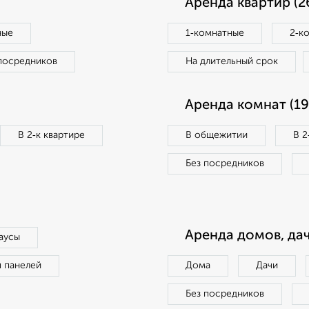
Аренда квартир (2
ные
1‑комнатные
2‑к
посредников
На длительный срок
Аренда комнат (19
В 2‑к квартире
В общежитии
В 2
Без посредников
Аренда домов, дач
аусы
п панелей
Дома
Дачи
Без посредников