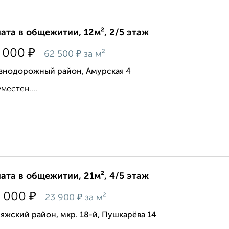
ата в общежитии, 12м², 2/5 этаж
₽
 000
₽
62 500
за м²
знодорожный район, Амурская 4
уместен....
ата в общежитии, 21м², 4/5 этаж
₽
 000
₽
23 900
за м²
яжский район, мкр. 18-й, Пушкарёва 14