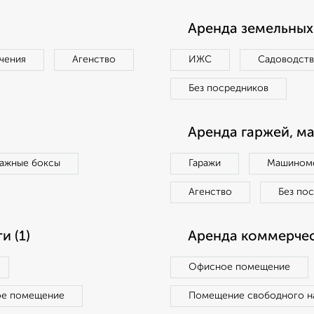
Аренда земельных 
чения
Агенство
ИЖС
Садоводст
Без посредников
Аренда гаржей, м
ражные боксы
Гаражи
Машиноме
Агенство
Без по
 (1)
Аренда коммерчес
Офисное помещение
ое помещение
Помещение свободного н