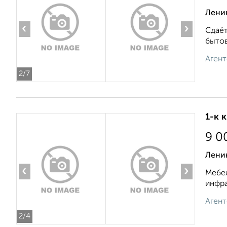
Ленин
‹
›
Сдаёт
бытов
Агент
2
/7
1-к 
9 0
Лени
‹
›
Мебел
инфра
Агент
2
/4