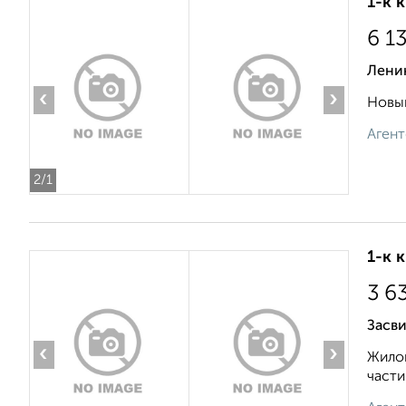
1-к 
6 1
Лени
‹
›
Новый
Агент
2
/1
1-к 
3 6
Засви
‹
›
Жилой
части