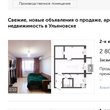
Производственное помещение
Свежие, новые объявления о продаже, а
недвижимость в Ульяновске
2-к 
2 8
Засв
‹
›
Прода
преим
...
Агент
2
/10