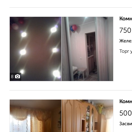
Комн
750
Желе
Торг 
8
Комн
500
Засви