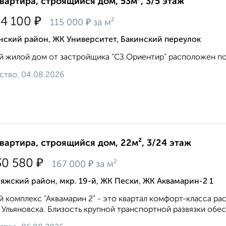
квартира, строящийся дом, 53м², 3/5 этаж
₽
34 100
₽
115 000
за м²
нский район, ЖК Университет, Бакинский переулок
 жилой дом от застройщика "СЗ Ориентир" расположен по ад
ство, 04.08.2026
квартира, строящийся дом, 22м², 3/24 этаж
₽
30 580
₽
167 000
за м²
яжский район, мкр. 19-й, ЖК Пески, ЖК Аквамарин-2 1
 комплекс "Аквамарин 2" - это квартал комфорт-класса ра
 Ульяновска. Близость крупной транспортной развязки обес