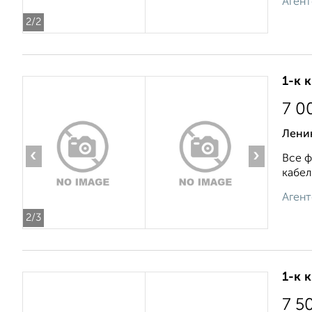
Агент
2
/2
1-к 
7 0
Ленин
‹
›
Все ф
кабел
Агент
2
/3
1-к 
7 5