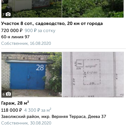
7
Участок 8 сот., садоводство, 20 км от города
₽
₽
720 000
900
за сотку
60-я линия 97
Собственник, 16.08.2020
6
Гараж, 28 м²
₽
₽
118 000
4 300
за м²
Заволжский район, мкр. Верхняя Терраса, Деева 37
Собственник, 30.08.2020