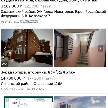
Студия квартира, строящийся дом, 26м², 6/9 этаж
₽
₽
3 162 000
121 700
за м²
Засвияжский район, ЖК Город Новаторов, Героя Российской
Федерации А.В. Колпакова 7
Агентство, 05.08.2026
‹
›
2
/2
3-к квартира, вторичка, 83м², 1/4 этаж
₽
₽
14 700 000
177 200
за м²
Ленинский район, Федерации 126А
Собственник, 04.08.2026