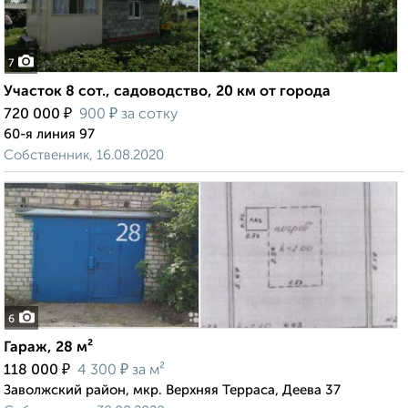
7
Участок 8 сот., садоводство, 20 км от города
₽
₽
720 000
900
за сотку
60-я линия 97
Собственник, 16.08.2020
6
Гараж, 28 м²
₽
₽
118 000
4 300
за м²
Заволжский район, мкр. Верхняя Терраса, Деева 37