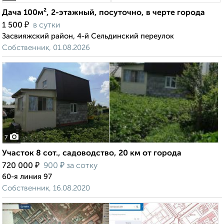
Дача 100м², 2-этажный, посуточно, в черте города
₽
1 500
в сутки
Засвияжский район, 4-й Сельдинский переулок
Собственник, 01.08.2026
7
Участок 8 сот., садоводство, 20 км от города
₽
₽
720 000
900
за сотку
60-я линия 97
Собственник, 16.08.2020