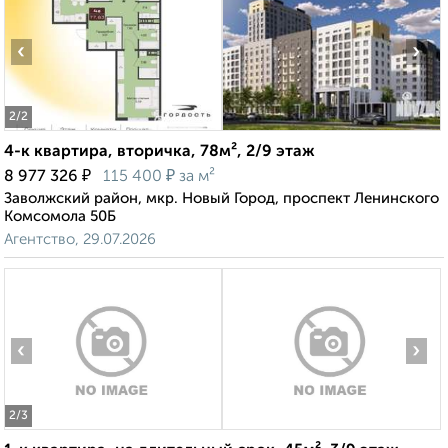
‹
›
2
/2
4-к квартира, вторичка, 78м², 2/9 этаж
₽
₽
8 977 326
115 400
за м²
Заволжский район, мкр. Новый Город, проспект Ленинского
Комсомола 50Б
Агентство, 29.07.2026
‹
›
2
/3