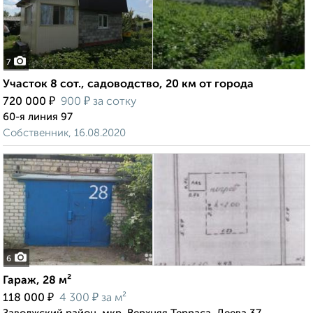
7
Участок 8 сот., садоводство, 20 км от города
₽
₽
720 000
900
за сотку
60-я линия 97
Собственник, 16.08.2020
6
Гараж, 28 м²
₽
₽
118 000
4 300
за м²