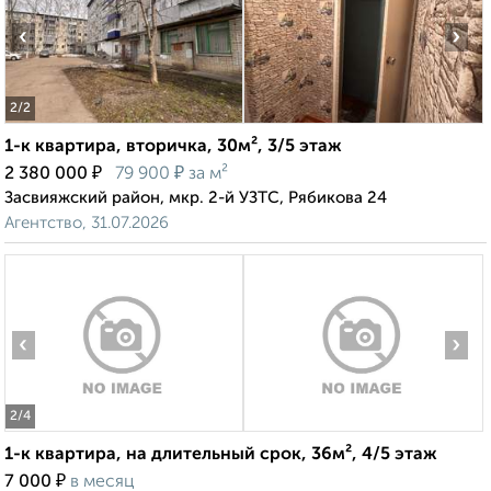
‹
›
2
/2
1-к квартира, вторичка, 30м², 3/5 этаж
₽
₽
2 380 000
79 900
за м²
Засвияжский район, мкр. 2-й УЗТС, Рябикова 24
Агентство, 31.07.2026
‹
›
2
/4
1-к квартира, на длительный срок, 36м², 4/5 этаж
₽
7 000
в месяц