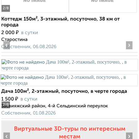
2
/8
Коттедж 150м², 3-этажный, посуточно, 38 км от
города
₽
2 000
в сутки
Старостина
‹
›
Собственник, 06.08.2026
Дача 100м², 2-этажный, посуточно, в черте города
₽
1 500
в сутки
2
/8
Засвияжский район, 4-й Сельдинский переулок
Собственник, 01.08.2026
Виртуальные 3D-туры по интересным
‹
›
местам