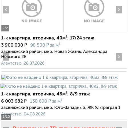
‹
›
2
/2
1-к квартира, вторичка, 40м², 17/24 этаж
₽
₽
3 900 000
98 500
за м²
Засвияжский район, мкр. Новая Жизнь, Александра
‹
›
Невского 2Е
Агентство, 28.07.2026
1-к квартира, вторичка, 46м², 8/9 этаж
₽
₽
6 003 682
130 600
за м²
Засвияжский район, мкр. Юго-Западный, ЖК Ультраград 1
Агентство, 04.08.2026
2
/10