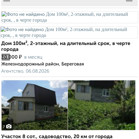
Дом 100м², 2-этажный, на длительный срок, в черте
города
₽
30 000
в месяц
2
/8
Железнодорожный район, Береговая
Агентство, 06.08.2026
7
Участок 8 сот., садоводство, 20 км от города