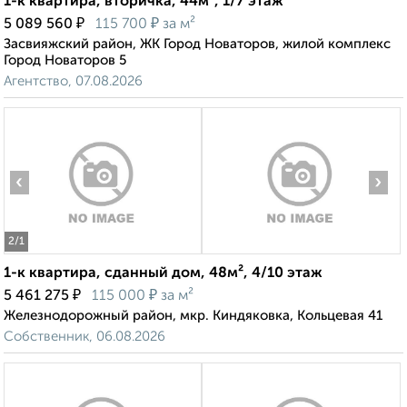
1-к квартира, вторичка, 44м², 1/7 этаж
₽
₽
5 089 560
115 700
за м²
Засвияжский район, ЖК Город Новаторов, жилой комплекс
Город Новаторов 5
Агентство, 07.08.2026
‹
›
2
/1
1-к квартира, сданный дом, 48м², 4/10 этаж
₽
₽
5 461 275
115 000
за м²
Железнодорожный район, мкр. Киндяковка, Кольцевая 41
Собственник, 06.08.2026