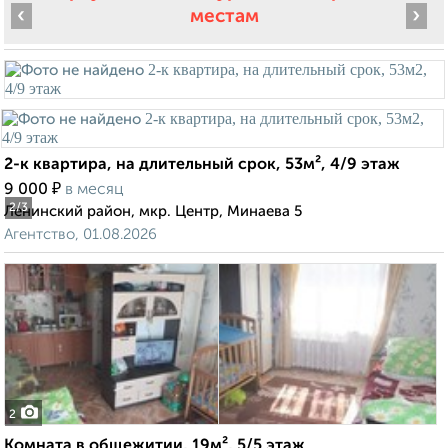
‹
›
местам
2-к квартира, на длительный срок, 53м², 4/9 этаж
₽
9 000
в месяц
2
/3
Ленинский район, мкр. Центр, Минаева 5
Агентство, 01.08.2026
2
Комната в общежитии, 19м², 5/5 этаж