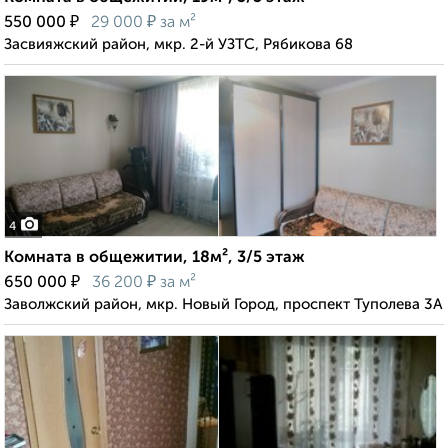
₽
₽
550 000
29 000
за м²
Засвияжский район, мкр. 2-й УЗТС, Рябикова 68
4
Комната в общежитии, 18м², 3/5 этаж
₽
₽
650 000
36 200
за м²
Заволжский район, мкр. Новый Город, проспект Туполева 3А