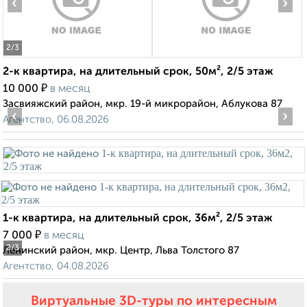
‹
›
2
/3
2-к квартира, на длительный срок, 50м², 2/5 этаж
₽
10 000
в месяц
Засвияжский район, мкр. 19-й микрорайон, Аблукова 87
‹
›
Агентство, 06.08.2026
1-к квартира, на длительный срок, 36м², 2/5 этаж
₽
7 000
в месяц
2
/3
Ленинский район, мкр. Центр, Льва Толстого 87
Агентство, 04.08.2026
Виртуальные 3D-туры по интересным