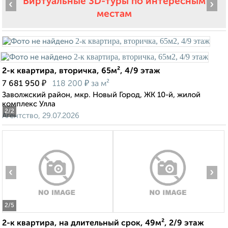
Виртуальные 3D-туры по интересным
‹
›
местам
2-к квартира, вторичка, 65м², 4/9 этаж
₽
₽
7 681 950
118 200
за м²
Заволжский район, мкр. Новый Город, ЖК 10-й, жилой
комплекс Улла
2
/2
Агентство, 29.07.2026
‹
›
2
/5
2-к квартира, на длительный срок, 49м², 2/9 этаж