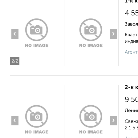
1-к 
4 5
Завол
‹
›
Кварт
индив
Агент
2
/2
2-к 
9 5
Ленин
‹
›
Свежи
2 1 5 8