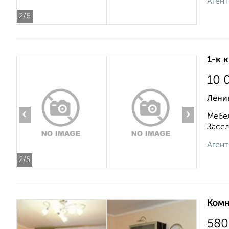
Агент
2
/6
1-к 
10 
Ленин
‹
›
Мебел
Засел
Агент
2
/5
Комн
580