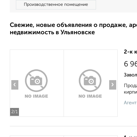
Производственное помещение
Свежие, новые объявления о продаже, а
недвижимость в Ульяновске
2-к 
6 9
Завол
‹
›
Прода
кирпи
Агент
2
/1