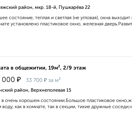
яжский район, мкр. 18-й, Пушкарёва 22
ее состояние, теплая и светлая (не угловая), окна выходи
нате установлено пластиковое окно, железная дверь.Развит
ата в общежитии, 19м², 2/9 этаж
₽
 000
₽
33 700
за м²
нский район, Верхнеполевая 15
 в очень хорошем состоянии.Большое пластиковое окно,жал
и воду, как в комнате, так в секции, тихие дружные соседи,