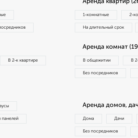
Аренда квартир (2
ные
1‑комнатные
2‑к
посредников
На длительный срок
Аренда комнат (19
В 2‑к квартире
В общежитии
В 2
Без посредников
Аренда домов, дач
аусы
п панелей
Дома
Дачи
Без посредников