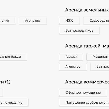
Аренда земельных 
чения
Агенство
ИЖС
Садоводст
Без посредников
Аренда гаржей, м
ражные боксы
Гаражи
Машиноме
Агенство
Без по
 (1)
Аренда коммерчес
Офисное помещение
ое помещение
Помещение свободного н