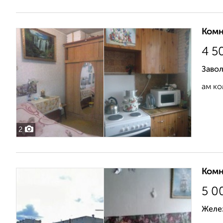
Комн
4 5
Завол
ам ко
2
Комн
5 0
Желе