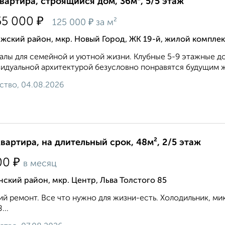
квартира, строящийся дом, 36м², 5/5 этаж
₽
55 000
₽
125 000
за м²
жский район, мкр. Новый Город, ЖК 19-й, жилой комплек
алы для семейной и уютной жизни. Клубные 5-9 этажные до
идуальной архитектурой безусловно понравятся будущим ж
ство, 04.08.2026
квартира, на длительный срок, 48м², 2/5 этаж
₽
00
в месяц
ский район, мкр. Центр, Льва Толстого 85
й ремонт. Все что нужно для жизни-есть. Холодильник, микр
...