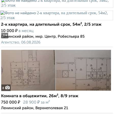
2-к квартира, на длительный срок, 54м², 2/5 этаж
₽
10 000
в месяц
2
/4
Ленинский район, мкр. Центр, Робеспьера 85
Агентство, 06.08.2026
8
Комната в общежитии, 26м², 8/9 этаж
₽
₽
750 000
28 900
за м²
Ленинский район, Верхнеполевая 21