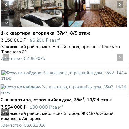
‹
›
2
/2
1-к квартира, вторичка, 37м², 8/9 этаж
₽
₽
3 150 000
85 200
за м²
Заволжский район, мкр. Новый Город, проспект Генерала
Тюленева 21
‹
›
Агентство, 07.08.2026
2-к квартира, строящийся дом, 35м², 14/24 этаж
₽
₽
3 534 000
100 000
за м²
2
/1
Заволжский район, мкр. Новый Город, ЖК 18-й, жилой
комплекс Акварель
Агентство, 08.08.2026