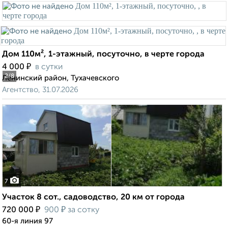
Дом 110м², 1-этажный, посуточно, в черте города
₽
4 000
в сутки
2
/8
Ленинский район, Тухачевского
Агентство, 31.07.2026
7
Участок 8 сот., садоводство, 20 км от города
₽
₽
720 000
900
за сотку
60-я линия 97