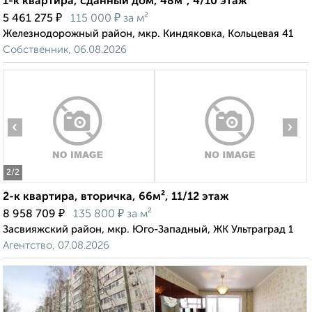
1-к квартира, сданный дом, 48м², 4/10 этаж
₽
₽
5 461 275
115 000
за м²
Железнодорожный район, мкр. Киндяковка, Кольцевая 41
Собственник, 06.08.2026
‹
›
2
/2
2-к квартира, вторичка, 66м², 11/12 этаж
₽
₽
8 958 709
135 800
за м²
Засвияжский район, мкр. Юго-Западный, ЖК Ультраград 1
Агентство, 07.08.2026