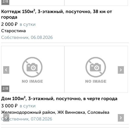
2
/8
Коттедж 150м², 3-этажный, посуточно, 38 км от
города
₽
2 000
в сутки
Старостина
Собственник, 06.08.2026
‹
›
2
/8
Дом 100м², 3-этажный, посуточно, в черте города
₽
3 000
в сутки
Железнодорожный район, ЖК Винновка, Соловьёва
‹
›
Собственник, 07.08.2026