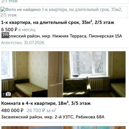
1-к квартира, на длительный срок, 35м², 2/5 этаж
₽
6 500
в месяц
2
/5
Заволжский район, мкр. Нижняя Терраса, Пионерская 15А
Агентство, 31.07.2026
7
Комната в 4-к квартире, 18м², 3/5 этаж
₽
₽
480 000
26 700
за м²
Засвияжский район, мкр. 2-й УЗТС, Рябикова 68А