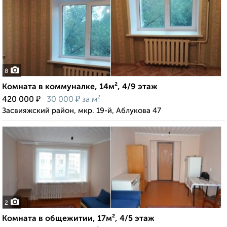
8
Комната в коммуналке, 14м², 4/9 этаж
₽
₽
420 000
30 000
за м²
Засвияжский район, мкр. 19-й, Аблукова 47
2
Комната в общежитии, 17м², 4/5 этаж