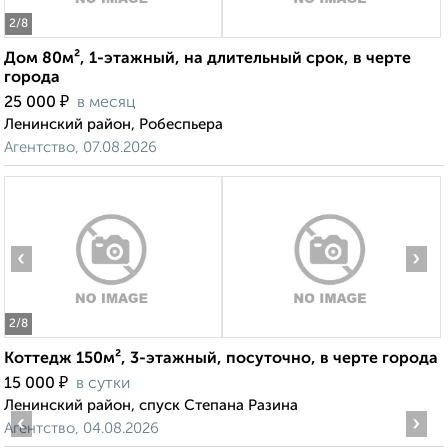
2
/8
Дом 80м², 1-этажный, на длительный срок, в черте
города
₽
25 000
в месяц
Ленинский район, Робеспьера
Агентство, 07.08.2026
‹
›
2
/8
Коттедж 150м², 3-этажный, посуточно, в черте города
₽
15 000
в сутки
Ленинский район, спуск Степана Разина
‹
›
Агентство, 04.08.2026