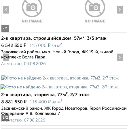
‹
›
2
/1
2-к квартира, строящийся дом, 57м², 3/5 этаж
₽
₽
6 542 350
115 000
за м²
Заволжский район, мкр. Новый Город, ЖК 19-й, жилой
‹
›
комплекс Волга Парк
Агентство, 04.08.2026
2-к квартира, вторичка, 77м², 2/7 этаж
₽
₽
8 881 650
115 400
за м²
Засвияжский район, ЖК Город Новаторов, Героя Российской
Федерации А.В. Колпакова 7
2
/2
Агентство, 07.08.2026