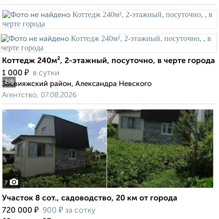
Коттедж 240м², 2-этажный, посуточно, в черте города
₽
1 000
в сутки
2
/8
Засвияжский район, Александра Невского
Агентство, 07.08.2026
7
Участок 8 сот., садоводство, 20 км от города
₽
₽
720 000
900
за сотку